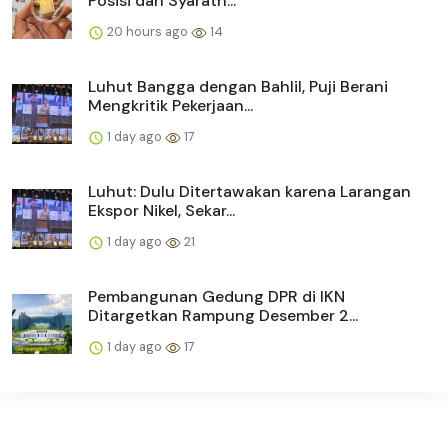
Posisi dan Syaratn...
20 hours ago
14
Luhut Bangga dengan Bahlil, Puji Berani
Mengkritik Pekerjaan...
1 day ago
17
Luhut: Dulu Ditertawakan karena Larangan
Ekspor Nikel, Sekar...
1 day ago
21
Pembangunan Gedung DPR di IKN
Ditargetkan Rampung Desember 2...
1 day ago
17