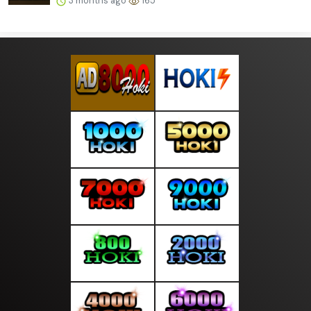
3 months ago
165