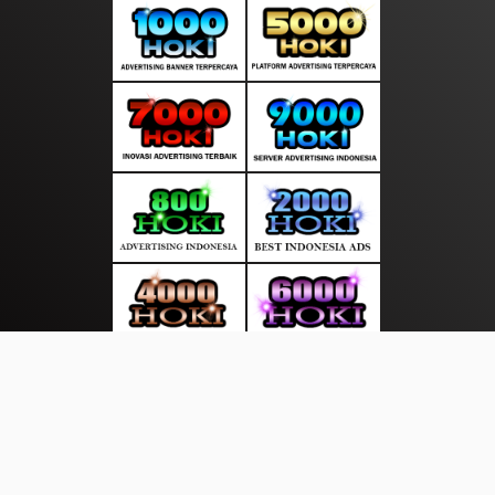
About Us
·
Contact Us
·
Terms & Conditions
·
© gudangkabar.com 2026. All rights are reserved