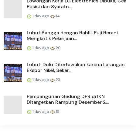
Lowongan Kerja LG Electronics Dibuka, Cek
Posisi dan Syaratn...
1 day ago
14
Luhut Bangga dengan Bahlil, Puji Berani
Mengkritik Pekerjaan...
1 day ago
20
Luhut: Dulu Ditertawakan karena Larangan
Ekspor Nikel, Sekar...
1 day ago
23
Pembangunan Gedung DPR di IKN
Ditargetkan Rampung Desember 2...
1 day ago
18