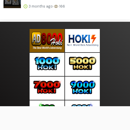
3 months ago
166